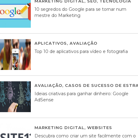
MARKETING DIGITAL
,
SEO
,
TECNOLOGIA
2
10 segredos do Google para se tornar num
mestre do Marketing
APLICATIVOS
,
AVALIAÇÃO
23 MARÇO, 201
Top 10 de aplicativos para vídeo e fotografia
AVALIAÇÃO
,
CASOS DE SUCESSO DE ESTRA
Ideias criativas para ganhar dinheiro: Google
AdSense
MARKETING DIGITAL
,
WEBSITES
05 AGOS
Descubra como criar um site facilmente com o