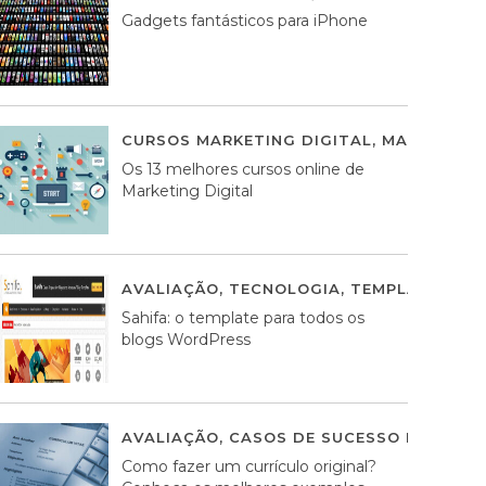
Gadgets fantásticos para iPhone
CURSOS MARKETING DIGITAL
,
MARKETING 
Os 13 melhores cursos online de
Marketing Digital
AVALIAÇÃO
,
TECNOLOGIA
,
TEMPLATES WO
Sahifa: o template para todos os
blogs WordPress
AVALIAÇÃO
,
CASOS DE SUCESSO DE ESTRA
Como fazer um currículo original?