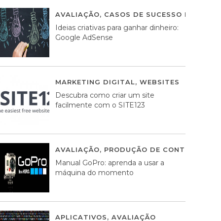
AVALIAÇÃO
,
CASOS DE SUCESSO DE ESTRA
Ideias criativas para ganhar dinheiro:
Google AdSense
MARKETING DIGITAL
,
WEBSITES
05 AGOS
Descubra como criar um site
facilmente com o SITE123
AVALIAÇÃO
,
PRODUÇÃO DE CONTEÚDOS M
Manual GoPro: aprenda a usar a
máquina do momento
APLICATIVOS
,
AVALIAÇÃO
25 MARÇO, 201