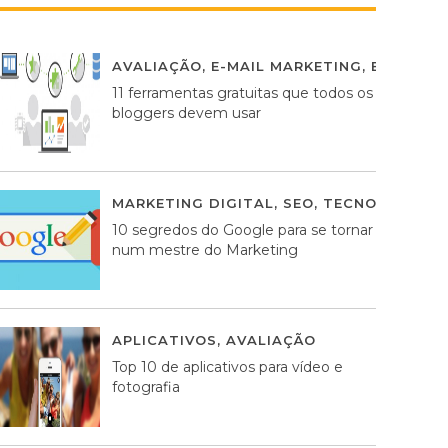
AVALIAÇÃO
,
E-MAIL MARKETING
,
ESTRATÉG
11 ferramentas gratuitas que todos os
bloggers devem usar
MARKETING DIGITAL
,
SEO
,
TECNOLOGIA
2
10 segredos do Google para se tornar
num mestre do Marketing
APLICATIVOS
,
AVALIAÇÃO
23 MARÇO, 201
Top 10 de aplicativos para vídeo e
fotografia