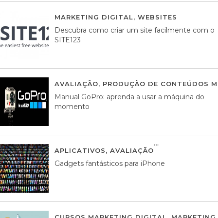
MARKETING DIGITAL
,
WEBSITES
05 AGOS
Descubra como criar um site facilmente com o
SITE123
AVALIAÇÃO
,
PRODUÇÃO DE CONTEÚDOS M
Manual GoPro: aprenda a usar a máquina do
momento
APLICATIVOS
,
AVALIAÇÃO
25 MARÇO, 201
Gadgets fantásticos para iPhone
CURSOS MARKETING DIGITAL
,
MARKETING 