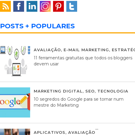
POSTS + POPULARES
AVALIAÇÃO
,
E-MAIL MARKETING
,
ESTRATÉG
11 ferramentas gratuitas que todos os bloggers
devem usar
MARKETING DIGITAL
,
SEO
,
TECNOLOGIA
2
10 segredos do Google para se tornar num
mestre do Marketing
APLICATIVOS
,
AVALIAÇÃO
23 MARÇO, 201