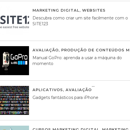
MARKETING DIGITAL
,
WEBSITES
05 AGOS
Descubra como criar um site facilmente com o
SITE123
AVALIAÇÃO
,
PRODUÇÃO DE CONTEÚDOS M
Manual GoPro: aprenda a usar a máquina do
momento
APLICATIVOS
,
AVALIAÇÃO
25 MARÇO, 201
Gadgets fantásticos para iPhone
CURSOS MARKETING DIGITAL
,
MARKETING 