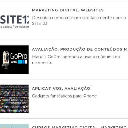
MARKETING DIGITAL
,
WEBSITES
05 AGOS
Descubra como criar um site facilmente com o
SITE123
AVALIAÇÃO
,
PRODUÇÃO DE CONTEÚDOS M
Manual GoPro: aprenda a usar a máquina do
momento
APLICATIVOS
,
AVALIAÇÃO
25 MARÇO, 201
Gadgets fantásticos para iPhone
CURSOS MARKETING DIGITAL
,
MARKETING 