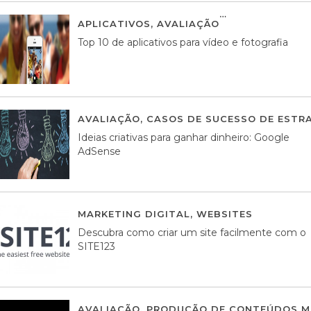
APLICATIVOS
,
AVALIAÇÃO
23 MARÇO, 201
Top 10 de aplicativos para vídeo e fotografia
AVALIAÇÃO
,
CASOS DE SUCESSO DE ESTRA
Ideias criativas para ganhar dinheiro: Google
AdSense
MARKETING DIGITAL
,
WEBSITES
05 AGOS
Descubra como criar um site facilmente com o
SITE123
AVALIAÇÃO
,
PRODUÇÃO DE CONTEÚDOS M