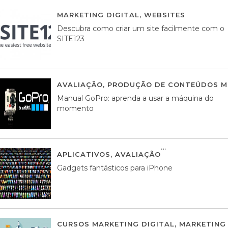
MARKETING DIGITAL
,
WEBSITES
05 AGOS
Descubra como criar um site facilmente com o
SITE123
AVALIAÇÃO
,
PRODUÇÃO DE CONTEÚDOS M
Manual GoPro: aprenda a usar a máquina do
momento
APLICATIVOS
,
AVALIAÇÃO
25 MARÇO, 201
Gadgets fantásticos para iPhone
CURSOS MARKETING DIGITAL
,
MARKETING 