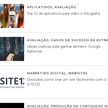
APLICATIVOS
,
AVALIAÇÃO
23 MARÇO, 201
Top 10 de aplicativos para vídeo e fotografia
AVALIAÇÃO
,
CASOS DE SUCESSO DE ESTRA
Ideias criativas para ganhar dinheiro: Google
AdSense
MARKETING DIGITAL
,
WEBSITES
05 AGOS
Descubra como criar um site facilmente com o
SITE123
AVALIAÇÃO
,
PRODUÇÃO DE CONTEÚDOS M