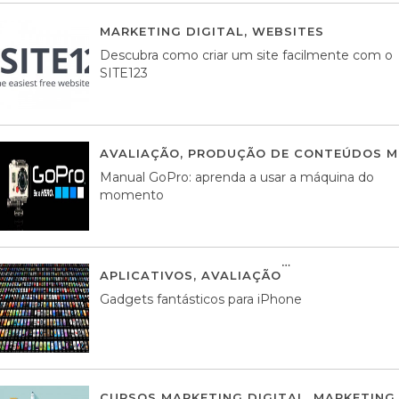
MARKETING DIGITAL
,
WEBSITES
05 AGOS
Descubra como criar um site facilmente com o
SITE123
AVALIAÇÃO
,
PRODUÇÃO DE CONTEÚDOS M
Manual GoPro: aprenda a usar a máquina do
momento
APLICATIVOS
,
AVALIAÇÃO
25 MARÇO, 201
Gadgets fantásticos para iPhone
CURSOS MARKETING DIGITAL
,
MARKETING 