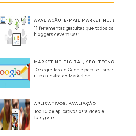
AVALIAÇÃO
,
E-MAIL MARKETING
,
ESTRATÉG
11 ferramentas gratuitas que todos os
bloggers devem usar
MARKETING DIGITAL
,
SEO
,
TECNOLOGIA
2
10 segredos do Google para se tornar
num mestre do Marketing
APLICATIVOS
,
AVALIAÇÃO
23 MARÇO, 201
Top 10 de aplicativos para vídeo e
fotografia