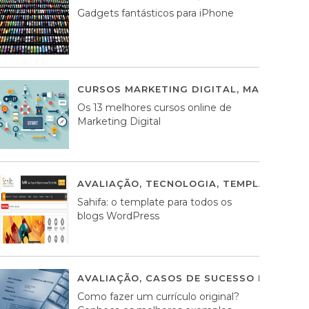
Gadgets fantásticos para iPhone
CURSOS MARKETING DIGITAL
,
MARKETING 
Os 13 melhores cursos online de
Marketing Digital
AVALIAÇÃO
,
TECNOLOGIA
,
TEMPLATES WO
Sahifa: o template para todos os
blogs WordPress
AVALIAÇÃO
,
CASOS DE SUCESSO DE ESTRA
Como fazer um currículo original?