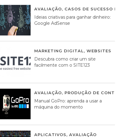
AVALIAÇÃO
,
CASOS DE SUCESSO DE ESTRA
Ideias criativas para ganhar dinheiro:
Google AdSense
MARKETING DIGITAL
,
WEBSITES
05 AGOS
Descubra como criar um site
facilmente com o SITE123
AVALIAÇÃO
,
PRODUÇÃO DE CONTEÚDOS M
Manual GoPro: aprenda a usar a
máquina do momento
APLICATIVOS
,
AVALIAÇÃO
25 MARÇO, 201