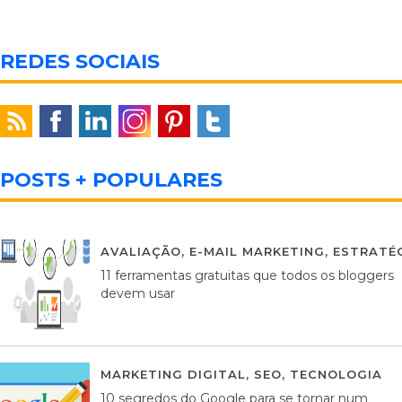
REDES SOCIAIS
POSTS + POPULARES
AVALIAÇÃO
,
E-MAIL MARKETING
,
ESTRATÉG
11 ferramentas gratuitas que todos os bloggers
devem usar
MARKETING DIGITAL
,
SEO
,
TECNOLOGIA
2
10 segredos do Google para se tornar num