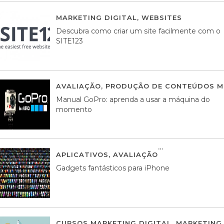
MARKETING DIGITAL
,
WEBSITES
05 AGOS
Descubra como criar um site facilmente com o
SITE123
AVALIAÇÃO
,
PRODUÇÃO DE CONTEÚDOS M
Manual GoPro: aprenda a usar a máquina do
momento
APLICATIVOS
,
AVALIAÇÃO
25 MARÇO, 201
Gadgets fantásticos para iPhone
CURSOS MARKETING DIGITAL
,
MARKETING 