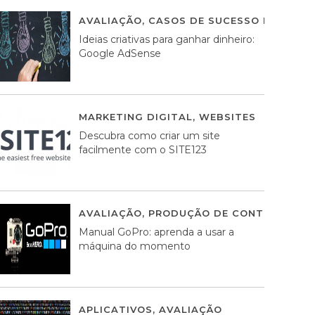
AVALIAÇÃO
,
CASOS DE SUCESSO DE ESTRA
Ideias criativas para ganhar dinheiro:
Google AdSense
MARKETING DIGITAL
,
WEBSITES
05 AGOS
Descubra como criar um site
facilmente com o SITE123
AVALIAÇÃO
,
PRODUÇÃO DE CONTEÚDOS M
Manual GoPro: aprenda a usar a
máquina do momento
APLICATIVOS
,
AVALIAÇÃO
25 MARÇO, 201