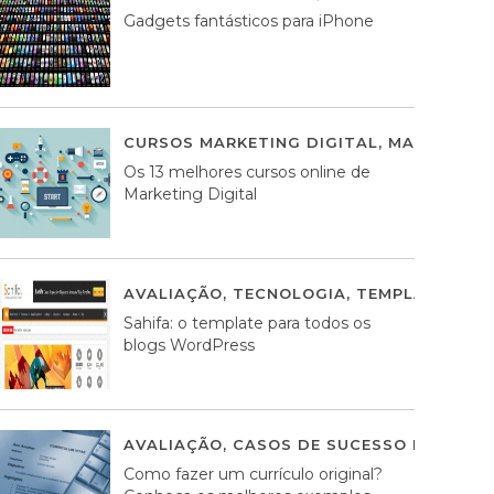
Gadgets fantásticos para iPhone
CURSOS MARKETING DIGITAL
,
MARKETING 
Os 13 melhores cursos online de
Marketing Digital
AVALIAÇÃO
,
TECNOLOGIA
,
TEMPLATES WO
Sahifa: o template para todos os
blogs WordPress
AVALIAÇÃO
,
CASOS DE SUCESSO DE ESTRA
Como fazer um currículo original?