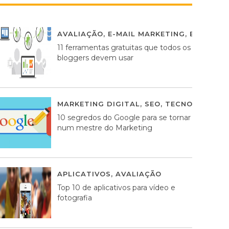
AVALIAÇÃO
,
E-MAIL MARKETING
,
ESTRATÉG
11 ferramentas gratuitas que todos os
bloggers devem usar
MARKETING DIGITAL
,
SEO
,
TECNOLOGIA
2
10 segredos do Google para se tornar
num mestre do Marketing
APLICATIVOS
,
AVALIAÇÃO
23 MARÇO, 201
Top 10 de aplicativos para vídeo e
fotografia