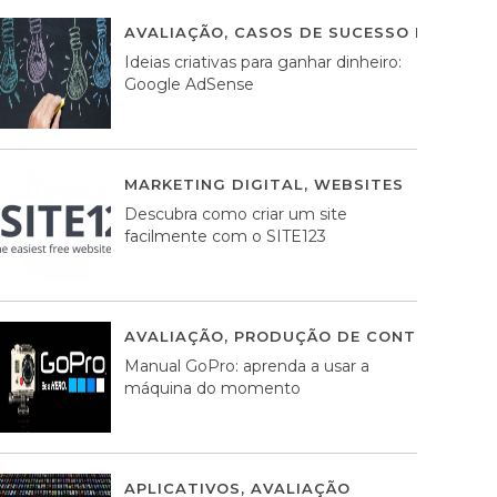
AVALIAÇÃO
,
CASOS DE SUCESSO DE ESTRA
Ideias criativas para ganhar dinheiro:
Google AdSense
MARKETING DIGITAL
,
WEBSITES
05 AGOS
Descubra como criar um site
facilmente com o SITE123
AVALIAÇÃO
,
PRODUÇÃO DE CONTEÚDOS M
Manual GoPro: aprenda a usar a
máquina do momento
APLICATIVOS
,
AVALIAÇÃO
25 MARÇO, 201