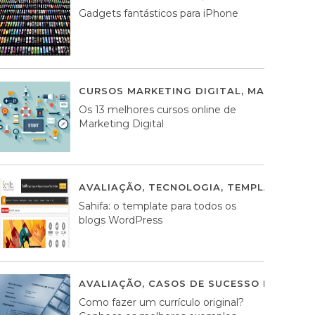
Gadgets fantásticos para iPhone
CURSOS MARKETING DIGITAL
,
MARKETING 
Os 13 melhores cursos online de
Marketing Digital
AVALIAÇÃO
,
TECNOLOGIA
,
TEMPLATES WO
Sahifa: o template para todos os
blogs WordPress
AVALIAÇÃO
,
CASOS DE SUCESSO DE ESTRA
Como fazer um currículo original?