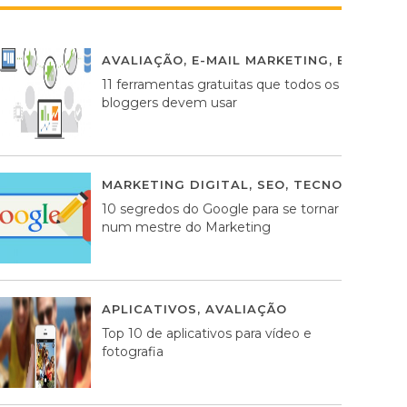
AVALIAÇÃO
,
E-MAIL MARKETING
,
ESTRATÉG
11 ferramentas gratuitas que todos os
bloggers devem usar
MARKETING DIGITAL
,
SEO
,
TECNOLOGIA
2
10 segredos do Google para se tornar
num mestre do Marketing
APLICATIVOS
,
AVALIAÇÃO
23 MARÇO, 201
Top 10 de aplicativos para vídeo e
fotografia