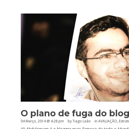
O plano de fuga do blo
04 Março, 2014 @ 4:28 pm
by Tiago Leão
in
AVALIAÇÃO
,
Estrat
Ali Abdulemam é o blogger mais famoso de todo o Mundo