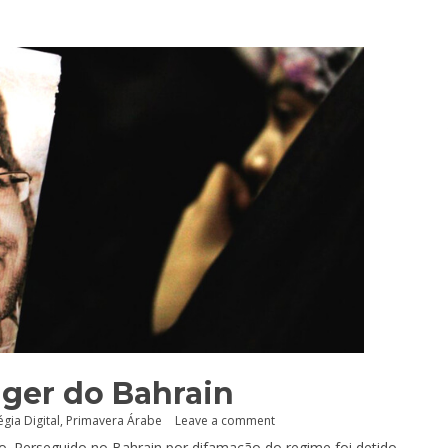
gger do Bahrain
égia Digital
,
Primavera Árabe
Leave a comment
. Perseguido no Bahrain por difamação do regime foi detido