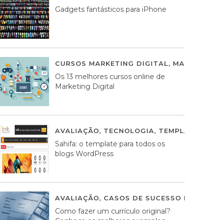
Gadgets fantásticos para iPhone
CURSOS MARKETING DIGITAL
,
MARKETING 
Os 13 melhores cursos online de
Marketing Digital
AVALIAÇÃO
,
TECNOLOGIA
,
TEMPLATES WO
Sahifa: o template para todos os
blogs WordPress
AVALIAÇÃO
,
CASOS DE SUCESSO DE ESTRA
Como fazer um currículo original?