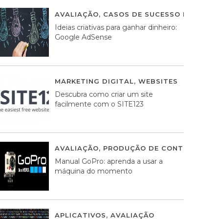
AVALIAÇÃO
,
CASOS DE SUCESSO DE ESTRA
Ideias criativas para ganhar dinheiro:
Google AdSense
MARKETING DIGITAL
,
WEBSITES
05 AGOS
Descubra como criar um site
facilmente com o SITE123
AVALIAÇÃO
,
PRODUÇÃO DE CONTEÚDOS M
Manual GoPro: aprenda a usar a
máquina do momento
APLICATIVOS
,
AVALIAÇÃO
25 MARÇO, 201