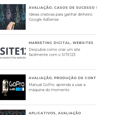
AVALIAÇÃO
,
CASOS DE SUCESSO DE ESTRA
Ideias criativas para ganhar dinheiro:
Google AdSense
MARKETING DIGITAL
,
WEBSITES
05 AGOS
Descubra como criar um site
facilmente com o SITE123
AVALIAÇÃO
,
PRODUÇÃO DE CONTEÚDOS M
Manual GoPro: aprenda a usar a
máquina do momento
APLICATIVOS
,
AVALIAÇÃO
25 MARÇO, 201