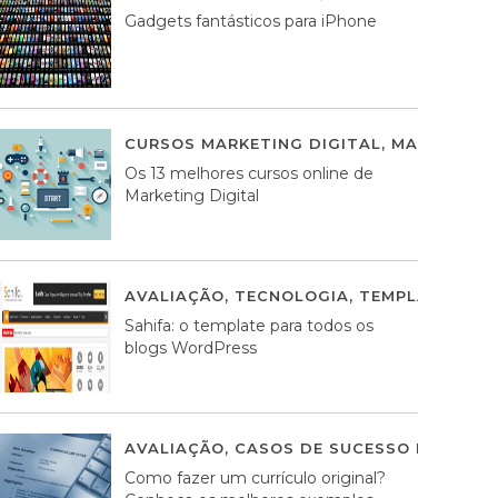
Gadgets fantásticos para iPhone
CURSOS MARKETING DIGITAL
,
MARKETING 
Os 13 melhores cursos online de
Marketing Digital
AVALIAÇÃO
,
TECNOLOGIA
,
TEMPLATES WO
Sahifa: o template para todos os
blogs WordPress
AVALIAÇÃO
,
CASOS DE SUCESSO DE ESTRA
Como fazer um currículo original?