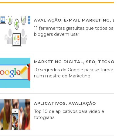
AVALIAÇÃO
,
E-MAIL MARKETING
,
ESTRATÉG
11 ferramentas gratuitas que todos os
bloggers devem usar
MARKETING DIGITAL
,
SEO
,
TECNOLOGIA
2
10 segredos do Google para se tornar
num mestre do Marketing
APLICATIVOS
,
AVALIAÇÃO
23 MARÇO, 201
Top 10 de aplicativos para vídeo e
fotografia