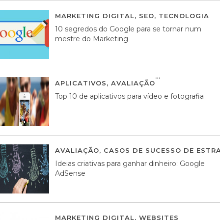
MARKETING DIGITAL
,
SEO
,
TECNOLOGIA
2
10 segredos do Google para se tornar num
mestre do Marketing
APLICATIVOS
,
AVALIAÇÃO
23 MARÇO, 201
Top 10 de aplicativos para vídeo e fotografia
AVALIAÇÃO
,
CASOS DE SUCESSO DE ESTRA
Ideias criativas para ganhar dinheiro: Google
AdSense
MARKETING DIGITAL
,
WEBSITES
05 AGOS