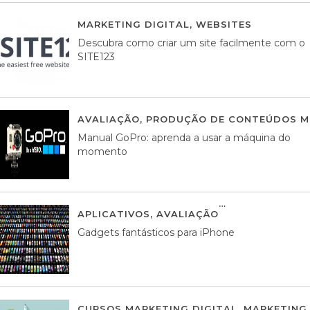
MARKETING DIGITAL
,
WEBSITES
05 AGOS
Descubra como criar um site facilmente com o
SITE123
AVALIAÇÃO
,
PRODUÇÃO DE CONTEÚDOS M
Manual GoPro: aprenda a usar a máquina do
momento
APLICATIVOS
,
AVALIAÇÃO
25 MARÇO, 201
Gadgets fantásticos para iPhone
CURSOS MARKETING DIGITAL
,
MARKETING 