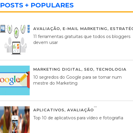
POSTS + POPULARES
AVALIAÇÃO
,
E-MAIL MARKETING
,
ESTRATÉG
11 ferramentas gratuitas que todos os bloggers
devem usar
MARKETING DIGITAL
,
SEO
,
TECNOLOGIA
2
10 segredos do Google para se tornar num
mestre do Marketing
APLICATIVOS
,
AVALIAÇÃO
23 MARÇO, 201
Top 10 de aplicativos para vídeo e fotografia