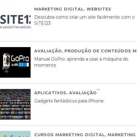
MARKETING DIGITAL
,
WEBSITES
05 AGOS
Descubra como criar um site facilmente com o
SITE123
AVALIAÇÃO
,
PRODUÇÃO DE CONTEÚDOS M
Manual GoPro: aprenda a usar a máquina do
momento
APLICATIVOS
,
AVALIAÇÃO
25 MARÇO, 201
Gadgets fantásticos para iPhone
CURSOS MARKETING DIGITAL
,
MARKETING 