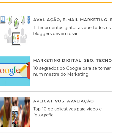
AVALIAÇÃO
,
E-MAIL MARKETING
,
ESTRATÉG
11 ferramentas gratuitas que todos os
bloggers devem usar
MARKETING DIGITAL
,
SEO
,
TECNOLOGIA
2
10 segredos do Google para se tornar
num mestre do Marketing
APLICATIVOS
,
AVALIAÇÃO
23 MARÇO, 201
Top 10 de aplicativos para vídeo e
fotografia