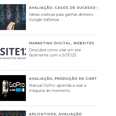
AVALIAÇÃO
,
CASOS DE SUCESSO DE ESTRA
Ideias criativas para ganhar dinheiro:
Google AdSense
MARKETING DIGITAL
,
WEBSITES
05 AGOS
Descubra como criar um site
facilmente com o SITE123
AVALIAÇÃO
,
PRODUÇÃO DE CONTEÚDOS M
Manual GoPro: aprenda a usar a
máquina do momento
APLICATIVOS
,
AVALIAÇÃO
25 MARÇO, 201