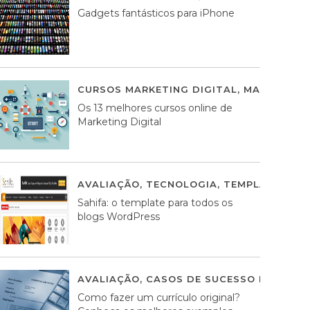
Gadgets fantásticos para iPhone
CURSOS MARKETING DIGITAL
,
MARKETING 
Os 13 melhores cursos online de
Marketing Digital
AVALIAÇÃO
,
TECNOLOGIA
,
TEMPLATES WO
Sahifa: o template para todos os
blogs WordPress
AVALIAÇÃO
,
CASOS DE SUCESSO DE ESTRA
Como fazer um currículo original?