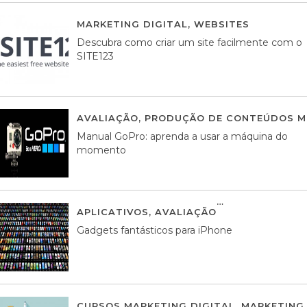
MARKETING DIGITAL
,
WEBSITES
05 AGOS
Descubra como criar um site facilmente com o
SITE123
AVALIAÇÃO
,
PRODUÇÃO DE CONTEÚDOS M
Manual GoPro: aprenda a usar a máquina do
momento
APLICATIVOS
,
AVALIAÇÃO
25 MARÇO, 201
Gadgets fantásticos para iPhone
CURSOS MARKETING DIGITAL
,
MARKETING 