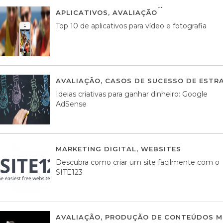
APLICATIVOS
,
AVALIAÇÃO
23 MARÇO, 201
Top 10 de aplicativos para vídeo e fotografia
AVALIAÇÃO
,
CASOS DE SUCESSO DE ESTRA
Ideias criativas para ganhar dinheiro: Google
AdSense
MARKETING DIGITAL
,
WEBSITES
05 AGOS
Descubra como criar um site facilmente com o
SITE123
AVALIAÇÃO
,
PRODUÇÃO DE CONTEÚDOS M