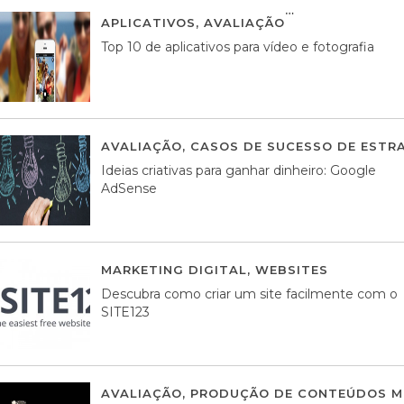
APLICATIVOS
,
AVALIAÇÃO
23 MARÇO, 201
Top 10 de aplicativos para vídeo e fotografia
AVALIAÇÃO
,
CASOS DE SUCESSO DE ESTRA
Ideias criativas para ganhar dinheiro: Google
AdSense
MARKETING DIGITAL
,
WEBSITES
05 AGOS
Descubra como criar um site facilmente com o
SITE123
AVALIAÇÃO
,
PRODUÇÃO DE CONTEÚDOS M