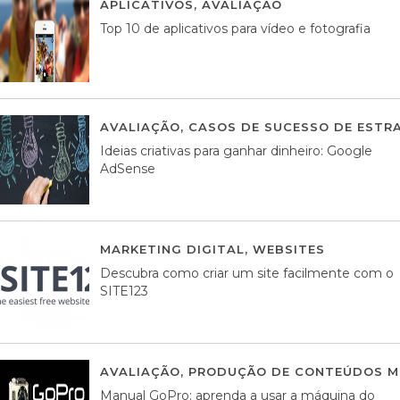
APLICATIVOS
,
AVALIAÇÃO
23 MARÇO, 201
Top 10 de aplicativos para vídeo e fotografia
AVALIAÇÃO
,
CASOS DE SUCESSO DE ESTRA
Ideias criativas para ganhar dinheiro: Google
AdSense
MARKETING DIGITAL
,
WEBSITES
05 AGOS
Descubra como criar um site facilmente com o
SITE123
AVALIAÇÃO
,
PRODUÇÃO DE CONTEÚDOS M
Manual GoPro: aprenda a usar a máquina do