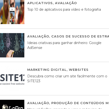
APLICATIVOS
,
AVALIAÇÃO
23 MARÇO, 201
Top 10 de aplicativos para vídeo e fotografia
AVALIAÇÃO
,
CASOS DE SUCESSO DE ESTRA
Ideias criativas para ganhar dinheiro: Google
AdSense
MARKETING DIGITAL
,
WEBSITES
05 AGOS
Descubra como criar um site facilmente com o
SITE123
AVALIAÇÃO
,
PRODUÇÃO DE CONTEÚDOS M