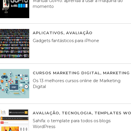
Manual GoPro: aprenda a usar a máquina do
momento
APLICATIVOS
,
AVALIAÇÃO
25 MARÇO, 201
Gadgets fantásticos para iPhone
CURSOS MARKETING DIGITAL
,
MARKETING 
Os 13 melhores cursos online de Marketing
Digital
AVALIAÇÃO
,
TECNOLOGIA
,
TEMPLATES WO
Sahifa: o template para todos os blogs
WordPress