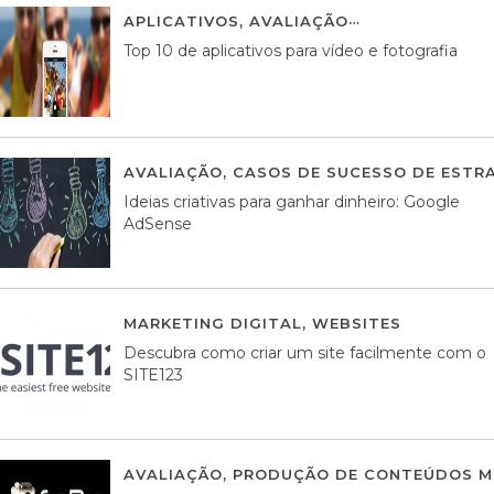
APLICATIVOS
,
AVALIAÇÃO
23 MARÇO, 201
Top 10 de aplicativos para vídeo e fotografia
AVALIAÇÃO
,
CASOS DE SUCESSO DE ESTRA
Ideias criativas para ganhar dinheiro: Google
AdSense
MARKETING DIGITAL
,
WEBSITES
05 AGOS
Descubra como criar um site facilmente com o
SITE123
AVALIAÇÃO
,
PRODUÇÃO DE CONTEÚDOS M