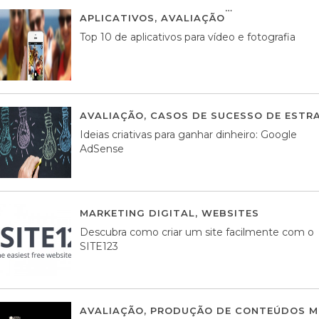
APLICATIVOS
,
AVALIAÇÃO
23 MARÇO, 201
Top 10 de aplicativos para vídeo e fotografia
AVALIAÇÃO
,
CASOS DE SUCESSO DE ESTRA
Ideias criativas para ganhar dinheiro: Google
AdSense
MARKETING DIGITAL
,
WEBSITES
05 AGOS
Descubra como criar um site facilmente com o
SITE123
AVALIAÇÃO
,
PRODUÇÃO DE CONTEÚDOS M