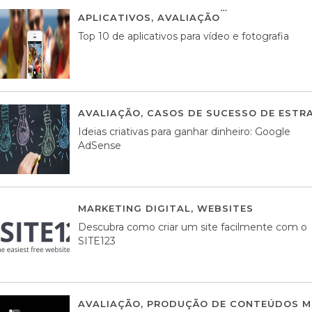
APLICATIVOS
,
AVALIAÇÃO
23 MARÇO, 201
Top 10 de aplicativos para vídeo e fotografia
AVALIAÇÃO
,
CASOS DE SUCESSO DE ESTRA
Ideias criativas para ganhar dinheiro: Google
AdSense
MARKETING DIGITAL
,
WEBSITES
05 AGOS
Descubra como criar um site facilmente com o
SITE123
AVALIAÇÃO
,
PRODUÇÃO DE CONTEÚDOS M