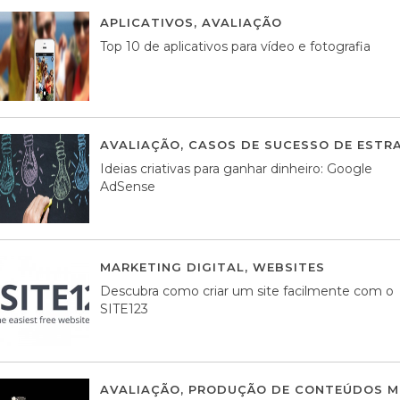
APLICATIVOS
,
AVALIAÇÃO
23 MARÇO, 201
Top 10 de aplicativos para vídeo e fotografia
AVALIAÇÃO
,
CASOS DE SUCESSO DE ESTRA
Ideias criativas para ganhar dinheiro: Google
AdSense
MARKETING DIGITAL
,
WEBSITES
05 AGOS
Descubra como criar um site facilmente com o
SITE123
AVALIAÇÃO
,
PRODUÇÃO DE CONTEÚDOS M