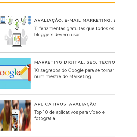
AVALIAÇÃO
,
E-MAIL MARKETING
,
ESTRATÉG
11 ferramentas gratuitas que todos os
bloggers devem usar
MARKETING DIGITAL
,
SEO
,
TECNOLOGIA
2
10 segredos do Google para se tornar
num mestre do Marketing
APLICATIVOS
,
AVALIAÇÃO
23 MARÇO, 201
Top 10 de aplicativos para vídeo e
fotografia