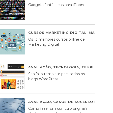
Gadgets fantásticos para iPhone
CURSOS MARKETING DIGITAL
,
MARKETING 
Os 13 melhores cursos online de
Marketing Digital
AVALIAÇÃO
,
TECNOLOGIA
,
TEMPLATES WO
Sahifa: o template para todos os
blogs WordPress
AVALIAÇÃO
,
CASOS DE SUCESSO DE ESTRA
Como fazer um currículo original?