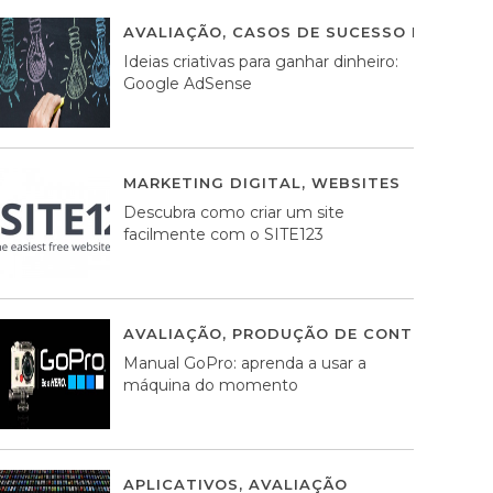
AVALIAÇÃO
,
CASOS DE SUCESSO DE ESTRA
Ideias criativas para ganhar dinheiro:
Google AdSense
MARKETING DIGITAL
,
WEBSITES
05 AGOS
Descubra como criar um site
facilmente com o SITE123
AVALIAÇÃO
,
PRODUÇÃO DE CONTEÚDOS M
Manual GoPro: aprenda a usar a
máquina do momento
APLICATIVOS
,
AVALIAÇÃO
25 MARÇO, 201