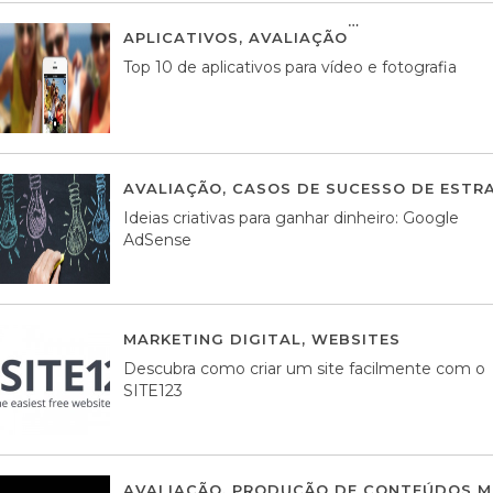
APLICATIVOS
,
AVALIAÇÃO
23 MARÇO, 201
Top 10 de aplicativos para vídeo e fotografia
AVALIAÇÃO
,
CASOS DE SUCESSO DE ESTRA
Ideias criativas para ganhar dinheiro: Google
AdSense
MARKETING DIGITAL
,
WEBSITES
05 AGOS
Descubra como criar um site facilmente com o
SITE123
AVALIAÇÃO
,
PRODUÇÃO DE CONTEÚDOS M