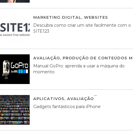
MARKETING DIGITAL
,
WEBSITES
05 AGOS
Descubra como criar um site facilmente com o
SITE123
AVALIAÇÃO
,
PRODUÇÃO DE CONTEÚDOS M
Manual GoPro: aprenda a usar a máquina do
momento
APLICATIVOS
,
AVALIAÇÃO
25 MARÇO, 201
Gadgets fantásticos para iPhone