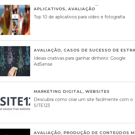
APLICATIVOS
,
AVALIAÇÃO
23 MARÇO, 201
Top 10 de aplicativos para vídeo e fotografia
AVALIAÇÃO
,
CASOS DE SUCESSO DE ESTRA
Ideias criativas para ganhar dinheiro: Google
AdSense
MARKETING DIGITAL
,
WEBSITES
05 AGOS
Descubra como criar um site facilmente com o
SITE123
AVALIAÇÃO
,
PRODUÇÃO DE CONTEÚDOS M