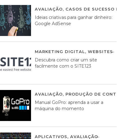
AVALIAÇÃO
,
CASOS DE SUCESSO DE ESTRA
Ideias criativas para ganhar dinheiro:
Google AdSense
MARKETING DIGITAL
,
WEBSITES
05 AGOS
Descubra como criar um site
facilmente com o SITE123
AVALIAÇÃO
,
PRODUÇÃO DE CONTEÚDOS M
Manual GoPro: aprenda a usar a
máquina do momento
APLICATIVOS
,
AVALIAÇÃO
25 MARÇO, 201