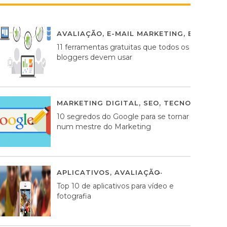
AVALIAÇÃO
,
E-MAIL MARKETING
,
ESTRATÉG
11 ferramentas gratuitas que todos os
bloggers devem usar
MARKETING DIGITAL
,
SEO
,
TECNOLOGIA
2
10 segredos do Google para se tornar
num mestre do Marketing
APLICATIVOS
,
AVALIAÇÃO
23 MARÇO, 201
Top 10 de aplicativos para vídeo e
fotografia