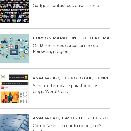
Gadgets fantásticos para iPhone
CURSOS MARKETING DIGITAL
,
MARKETING 
Os 13 melhores cursos online de
Marketing Digital
AVALIAÇÃO
,
TECNOLOGIA
,
TEMPLATES WO
Sahifa: o template para todos os
blogs WordPress
AVALIAÇÃO
,
CASOS DE SUCESSO DE ESTRA
Como fazer um currículo original?