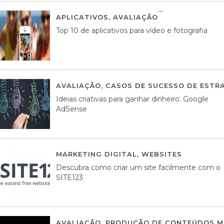
APLICATIVOS
,
AVALIAÇÃO
23 MARÇO, 201
Top 10 de aplicativos para vídeo e fotografia
AVALIAÇÃO
,
CASOS DE SUCESSO DE ESTRA
Ideias criativas para ganhar dinheiro: Google
AdSense
MARKETING DIGITAL
,
WEBSITES
05 AGOS
Descubra como criar um site facilmente com o
SITE123
AVALIAÇÃO
,
PRODUÇÃO DE CONTEÚDOS M