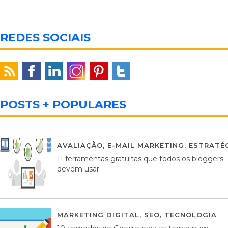
REDES SOCIAIS
POSTS + POPULARES
AVALIAÇÃO
,
E-MAIL MARKETING
,
ESTRATÉG
11 ferramentas gratuitas que todos os bloggers
devem usar
MARKETING DIGITAL
,
SEO
,
TECNOLOGIA
2