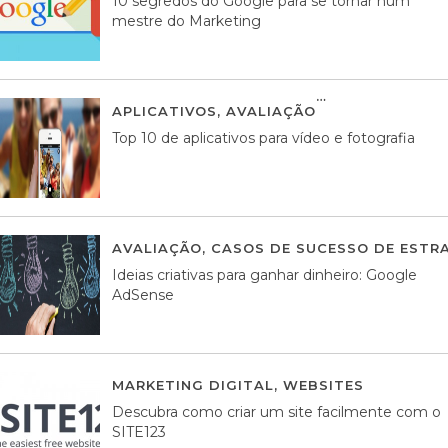
10 segredos do Google para se tornar num
mestre do Marketing
APLICATIVOS
,
AVALIAÇÃO
23 MARÇO, 201
Top 10 de aplicativos para vídeo e fotografia
AVALIAÇÃO
,
CASOS DE SUCESSO DE ESTRA
Ideias criativas para ganhar dinheiro: Google
AdSense
MARKETING DIGITAL
,
WEBSITES
05 AGOS
Descubra como criar um site facilmente com o
SITE123