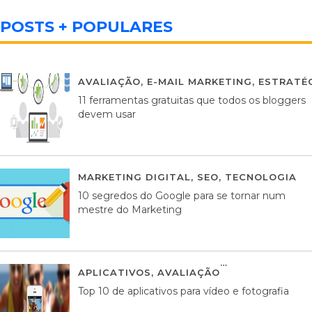
POSTS + POPULARES
AVALIAÇÃO
,
E-MAIL MARKETING
,
ESTRATÉG
11 ferramentas gratuitas que todos os bloggers
devem usar
MARKETING DIGITAL
,
SEO
,
TECNOLOGIA
2
10 segredos do Google para se tornar num
mestre do Marketing
APLICATIVOS
,
AVALIAÇÃO
23 MARÇO, 201
Top 10 de aplicativos para vídeo e fotografia