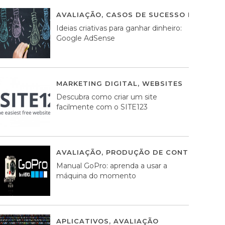
AVALIAÇÃO
,
CASOS DE SUCESSO DE ESTRA
Ideias criativas para ganhar dinheiro:
Google AdSense
MARKETING DIGITAL
,
WEBSITES
05 AGOS
Descubra como criar um site
facilmente com o SITE123
AVALIAÇÃO
,
PRODUÇÃO DE CONTEÚDOS M
Manual GoPro: aprenda a usar a
máquina do momento
APLICATIVOS
,
AVALIAÇÃO
25 MARÇO, 201