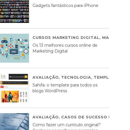
Gadgets fantásticos para iPhone
CURSOS MARKETING DIGITAL
,
MARKETING 
Os 13 melhores cursos online de
Marketing Digital
AVALIAÇÃO
,
TECNOLOGIA
,
TEMPLATES WO
Sahifa: o template para todos os
blogs WordPress
AVALIAÇÃO
,
CASOS DE SUCESSO DE ESTRA
Como fazer um currículo original?