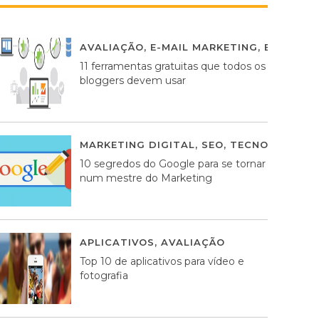
AVALIAÇÃO
,
E-MAIL MARKETING
,
ESTRATÉG
11 ferramentas gratuitas que todos os
bloggers devem usar
MARKETING DIGITAL
,
SEO
,
TECNOLOGIA
2
10 segredos do Google para se tornar
num mestre do Marketing
APLICATIVOS
,
AVALIAÇÃO
23 MARÇO, 201
Top 10 de aplicativos para vídeo e
fotografia