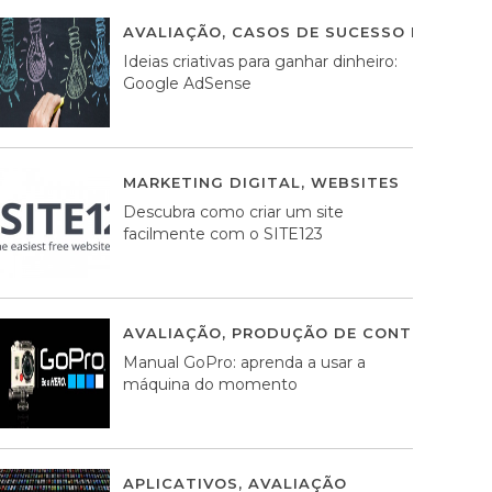
AVALIAÇÃO
,
CASOS DE SUCESSO DE ESTRA
Ideias criativas para ganhar dinheiro:
Google AdSense
MARKETING DIGITAL
,
WEBSITES
05 AGOS
Descubra como criar um site
facilmente com o SITE123
AVALIAÇÃO
,
PRODUÇÃO DE CONTEÚDOS M
Manual GoPro: aprenda a usar a
máquina do momento
APLICATIVOS
,
AVALIAÇÃO
25 MARÇO, 201