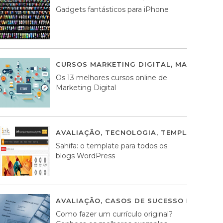
Gadgets fantásticos para iPhone
CURSOS MARKETING DIGITAL
,
MARKETING 
Os 13 melhores cursos online de
Marketing Digital
AVALIAÇÃO
,
TECNOLOGIA
,
TEMPLATES WO
Sahifa: o template para todos os
blogs WordPress
AVALIAÇÃO
,
CASOS DE SUCESSO DE ESTRA
Como fazer um currículo original?