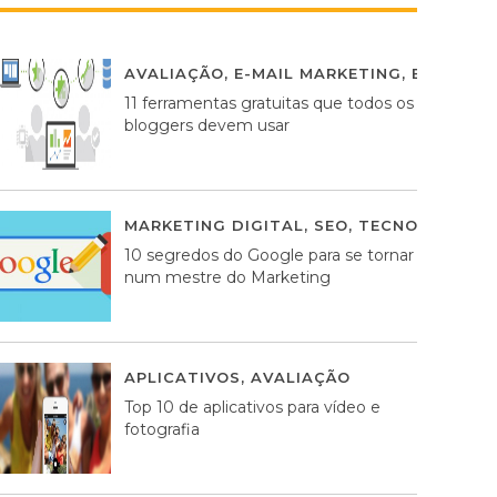
AVALIAÇÃO
,
E-MAIL MARKETING
,
ESTRATÉG
11 ferramentas gratuitas que todos os
bloggers devem usar
MARKETING DIGITAL
,
SEO
,
TECNOLOGIA
2
10 segredos do Google para se tornar
num mestre do Marketing
APLICATIVOS
,
AVALIAÇÃO
23 MARÇO, 201
Top 10 de aplicativos para vídeo e
fotografia