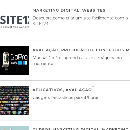
MARKETING DIGITAL
,
WEBSITES
05 AGOS
Descubra como criar um site facilmente com o
SITE123
AVALIAÇÃO
,
PRODUÇÃO DE CONTEÚDOS M
Manual GoPro: aprenda a usar a máquina do
momento
APLICATIVOS
,
AVALIAÇÃO
25 MARÇO, 201
Gadgets fantásticos para iPhone
CURSOS MARKETING DIGITAL
,
MARKETING 