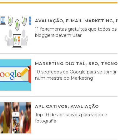
AVALIAÇÃO
,
E-MAIL MARKETING
,
ESTRATÉG
11 ferramentas gratuitas que todos os
bloggers devem usar
MARKETING DIGITAL
,
SEO
,
TECNOLOGIA
2
10 segredos do Google para se tornar
num mestre do Marketing
APLICATIVOS
,
AVALIAÇÃO
23 MARÇO, 201
Top 10 de aplicativos para vídeo e
fotografia