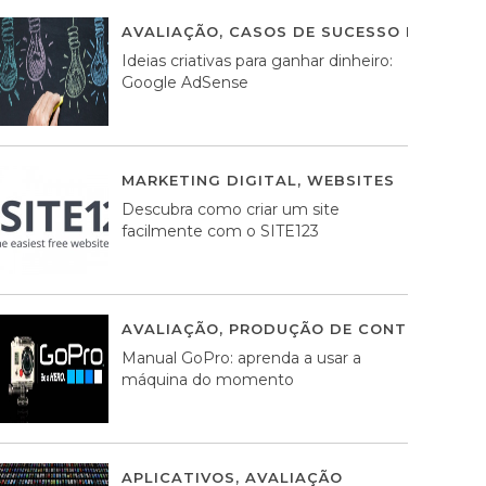
AVALIAÇÃO
,
CASOS DE SUCESSO DE ESTRA
Ideias criativas para ganhar dinheiro:
Google AdSense
MARKETING DIGITAL
,
WEBSITES
05 AGOS
Descubra como criar um site
facilmente com o SITE123
AVALIAÇÃO
,
PRODUÇÃO DE CONTEÚDOS M
Manual GoPro: aprenda a usar a
máquina do momento
APLICATIVOS
,
AVALIAÇÃO
25 MARÇO, 201