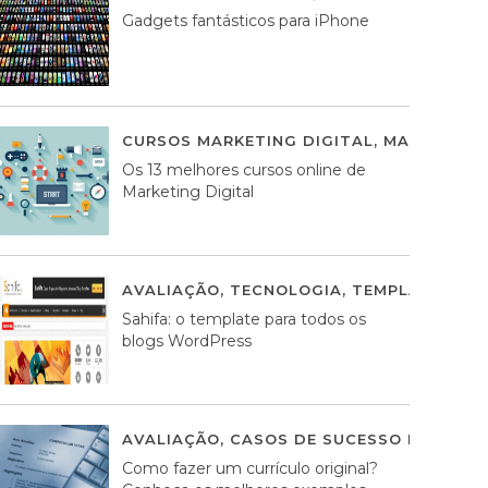
Gadgets fantásticos para iPhone
CURSOS MARKETING DIGITAL
,
MARKETING 
Os 13 melhores cursos online de
Marketing Digital
AVALIAÇÃO
,
TECNOLOGIA
,
TEMPLATES WO
Sahifa: o template para todos os
blogs WordPress
AVALIAÇÃO
,
CASOS DE SUCESSO DE ESTRA
Como fazer um currículo original?