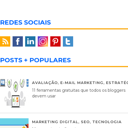
REDES SOCIAIS
POSTS + POPULARES
AVALIAÇÃO
,
E-MAIL MARKETING
,
ESTRATÉG
11 ferramentas gratuitas que todos os bloggers
devem usar
MARKETING DIGITAL
,
SEO
,
TECNOLOGIA
2