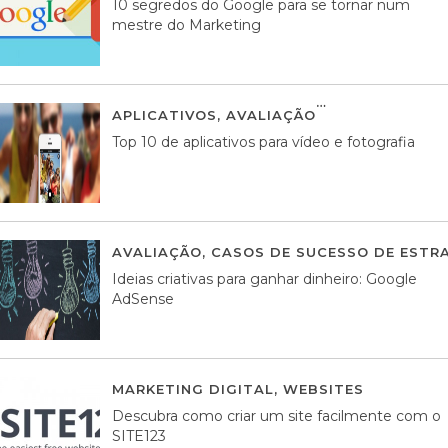
10 segredos do Google para se tornar num
mestre do Marketing
APLICATIVOS
,
AVALIAÇÃO
23 MARÇO, 201
Top 10 de aplicativos para vídeo e fotografia
AVALIAÇÃO
,
CASOS DE SUCESSO DE ESTRA
Ideias criativas para ganhar dinheiro: Google
AdSense
MARKETING DIGITAL
,
WEBSITES
05 AGOS
Descubra como criar um site facilmente com o
SITE123