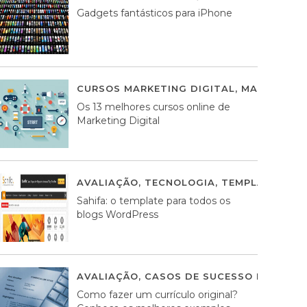
Gadgets fantásticos para iPhone
CURSOS MARKETING DIGITAL
,
MARKETING 
Os 13 melhores cursos online de
Marketing Digital
AVALIAÇÃO
,
TECNOLOGIA
,
TEMPLATES WO
Sahifa: o template para todos os
blogs WordPress
AVALIAÇÃO
,
CASOS DE SUCESSO DE ESTRA
Como fazer um currículo original?