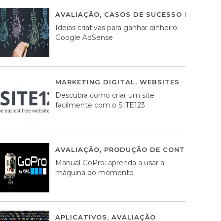
AVALIAÇÃO
,
CASOS DE SUCESSO DE ESTRA
Ideias criativas para ganhar dinheiro:
Google AdSense
MARKETING DIGITAL
,
WEBSITES
05 AGOS
Descubra como criar um site
facilmente com o SITE123
AVALIAÇÃO
,
PRODUÇÃO DE CONTEÚDOS M
Manual GoPro: aprenda a usar a
máquina do momento
APLICATIVOS
,
AVALIAÇÃO
25 MARÇO, 201