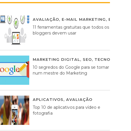
AVALIAÇÃO
,
E-MAIL MARKETING
,
ESTRATÉG
11 ferramentas gratuitas que todos os
bloggers devem usar
MARKETING DIGITAL
,
SEO
,
TECNOLOGIA
2
10 segredos do Google para se tornar
num mestre do Marketing
APLICATIVOS
,
AVALIAÇÃO
23 MARÇO, 201
Top 10 de aplicativos para vídeo e
fotografia