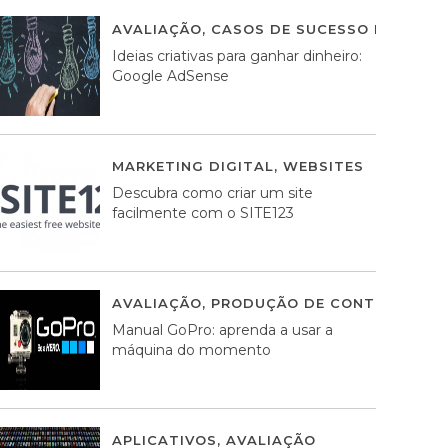
AVALIAÇÃO
,
CASOS DE SUCESSO DE ESTRA
Ideias criativas para ganhar dinheiro:
Google AdSense
MARKETING DIGITAL
,
WEBSITES
05 AGOS
Descubra como criar um site
facilmente com o SITE123
AVALIAÇÃO
,
PRODUÇÃO DE CONTEÚDOS M
Manual GoPro: aprenda a usar a
máquina do momento
APLICATIVOS
,
AVALIAÇÃO
25 MARÇO, 201