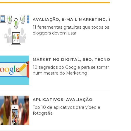
AVALIAÇÃO
,
E-MAIL MARKETING
,
ESTRATÉG
11 ferramentas gratuitas que todos os
bloggers devem usar
MARKETING DIGITAL
,
SEO
,
TECNOLOGIA
2
10 segredos do Google para se tornar
num mestre do Marketing
APLICATIVOS
,
AVALIAÇÃO
23 MARÇO, 201
Top 10 de aplicativos para vídeo e
fotografia