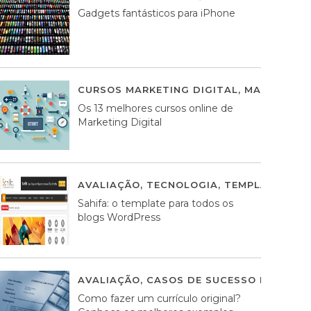
Gadgets fantásticos para iPhone
CURSOS MARKETING DIGITAL
,
MARKETING 
Os 13 melhores cursos online de
Marketing Digital
AVALIAÇÃO
,
TECNOLOGIA
,
TEMPLATES WO
Sahifa: o template para todos os
blogs WordPress
AVALIAÇÃO
,
CASOS DE SUCESSO DE ESTRA
Como fazer um currículo original?