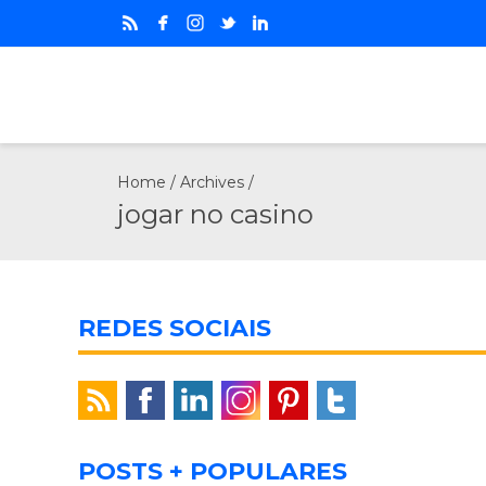
Home
/ Archives /
jоgar nо casinо
REDES SOCIAIS
POSTS + POPULARES