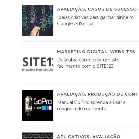
AVALIAÇÃO
,
CASOS DE SUCESSO 
Ideias criativas para ganhar dinheiro:
Google AdSense
MARKETING DIGITAL
,
WEBSITES
Descubra como criar um site
facilmente com o SITE123
AVALIAÇÃO
,
PRODUÇÃO DE CONT
Manual GoPro: aprenda a usar a
máquina do momento
APLICATIVOS
,
AVALIAÇÃO
25 MA