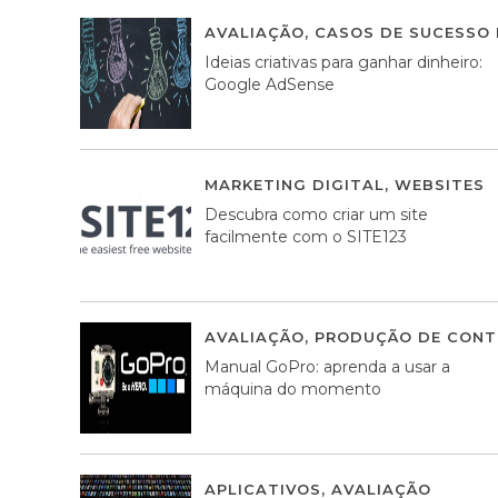
AVALIAÇÃO
,
CASOS DE SUCESSO 
Ideias criativas para ganhar dinheiro:
Google AdSense
MARKETING DIGITAL
,
WEBSITES
Descubra como criar um site
facilmente com o SITE123
AVALIAÇÃO
,
PRODUÇÃO DE CONT
Manual GoPro: aprenda a usar a
máquina do momento
APLICATIVOS
,
AVALIAÇÃO
25 MA