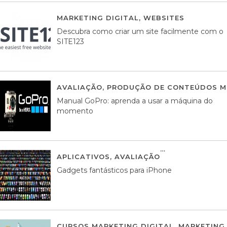
MARKETING DIGITAL
,
WEBSITES
05 AGOS
Descubra como criar um site facilmente com o
SITE123
AVALIAÇÃO
,
PRODUÇÃO DE CONTEÚDOS M
Manual GoPro: aprenda a usar a máquina do
momento
APLICATIVOS
,
AVALIAÇÃO
25 MARÇO, 201
Gadgets fantásticos para iPhone
CURSOS MARKETING DIGITAL
,
MARKETING 