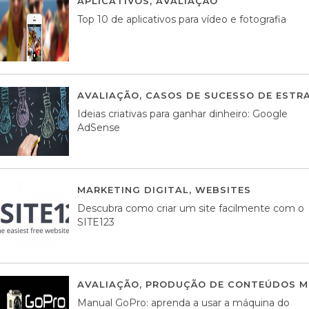
APLICATIVOS
,
AVALIAÇÃO
23 MARÇO, 201
Top 10 de aplicativos para vídeo e fotografia
AVALIAÇÃO
,
CASOS DE SUCESSO DE ESTRA
Ideias criativas para ganhar dinheiro: Google
AdSense
MARKETING DIGITAL
,
WEBSITES
05 AGOS
Descubra como criar um site facilmente com o
SITE123
AVALIAÇÃO
,
PRODUÇÃO DE CONTEÚDOS M
Manual GoPro: aprenda a usar a máquina do